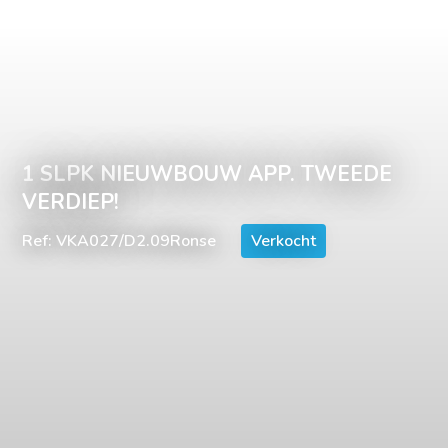
1 SLPK NIEUWBOUW APP. TWEEDE
VERDIEP!
Ref: VKA027/D2.09Ronse
Verkocht