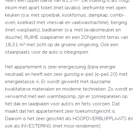
heeft een oppervlakte van 81,5 m². De indeling is als volgt:
inkom met apart toilet (met lavabo), leefruimte met open
keuken (o.a. met spoelbak, kookfornuis, dampkap, combi-
oven, koelkast met vriesvak en vaatwasmachine), berging
(met wasplaats), badkamer (o.a. met lavabomeubel en
douche), RUIME slaapkamer en een ZONgericht terras van
18,31 m² met zicht op de groene omgeving. Ook een
staanplaats voor de auto is inbegrepen.
Het appartement is zeer energiezuinig (bijna energie
neutraal) en heeft een zeer gunstig e-peil (e-peil 20) met
energieklasse A. Er wordt gewerkt met duurzame
kwalitatieve materialen en moderne technieken. Zo wordt er
verwarmd met een warmtepomp, zijn er zonnepanelen op
het dak en laadpalen voor auto’s en fiets voorzien. Dat
maakt dat het appartement zeer toekomstgericht is.
Daarom is het zeer geschikt als HOOFDVERBLIJFPLAATS én
ook als INVESTERING (met mooi rendement).