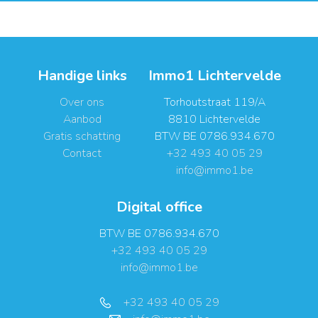
Handige links
Immo1 Lichtervelde
Over ons
Torhoutstraat 119/A
Aanbod
8810 Lichtervelde
Gratis schatting
BTW BE 0786.934.670
Contact
+32 493 40 05 29
info@immo1.be
Digital office
BTW BE 0786.934.670
+32 493 40 05 29
info@immo1.be
+32 493 40 05 29