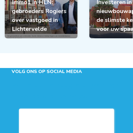
Immo1 in HLN:
Investeren in
gebroeders Rogiers
nieuwbouwap
over vastgoed in
de slimste k
Lichtervelde
voor uw spa
VOLG ONS OP SOCIAL MEDIA
Wil je op de hoogte blijven van
onze laatste nieuwtjes?